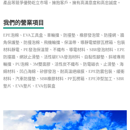
產品等競爭優勢屹立市場，擁抱客戶。擁有高滿意度和高忠誠度。
我們的營業項目
EPE泡棉、EVA工具盒、車輪擋、防撞墊、橡膠發泡管、防撞網、牆
角保護墊、防撞泡棉、飛機輪擋、保溫帶、導靜電塑膠瓦楞箱、包裝
材料靜電、PE發泡保溫管、不織布、導電材料、SBR發泡材料、EPE
防撞牆、網狀止滑墊、活性碳EVA發泡材料、自黏性腳墊、斜坡專用
輪擋、PU泡棉、3M雙面膠、活性炭不織布、防電磁衣、止滑墊、海
綿材料、凹凸海綿、矽膠發泡、耐高溫絕緣膜、EPE防震包裝、緩衝
材料、汽車防撞墊、SBR橡膠材料、PP瓦楞箱、EPE沖型加工、SBR
墊片、EVA墊片、EVA包裝盒