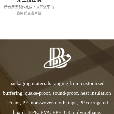
所有產品製作完成，立即派車出
貨運送至客戶端
packaging materials ranging from customized
buffering, quake-proof, sound-proof, heat insulation
(Foam, PE, non-woven cloth, tape, PP corrugated
board, IEPE, EVA, EPE, CR, polyurethane,