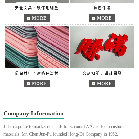
安全文具 / 環保瑜珈墊
防撞保護
MORE
MORE
環保材料 / 建築保溫材
文創相關 / 設計開發
MORE
MORE
Company Information
1. In response to market demands for various EVA and foam cushion
materials, Mr. Chen Jun-Fu founded Hong-Da Company in 1982,