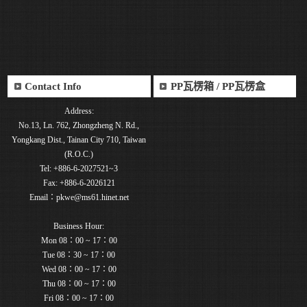
Contact Info
PP瓦楞箱 / PP瓦楞盒
Address:
No.13, Ln. 762, Zhongzheng N. Rd.,
Yongkang Dist., Tainan City 710, Taiwan
(R.O.C.)
Tel: +886-6-2027521~3
Fax: +886-6-2026121
Email：pkwe@ms61.hinet.net
Business Hour:
Mon 08：00 ~ 17：00
Tue 08：30 ~ 17：00
Wed 08：00 ~ 17：00
Thu 08：00 ~ 17：00
Fri 08：00 ~ 17：00