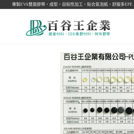
專製EVA雙面膠帶，成型，自粘性加工，貼合氣泡紙，舒服多EP