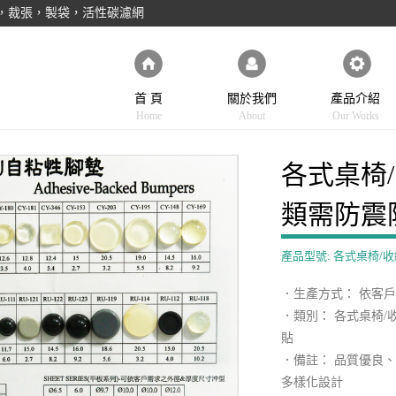
E，裁張，製袋，活性碳濾網
首 頁
關於我們
產品介紹
Home
About
Our Works
各式桌椅/
類需防震
產品型號: 各式桌椅/
．生產方式： 依客戶需求
．類別： 各式桌椅/
貼
．備註： 品質優良
多樣化設計