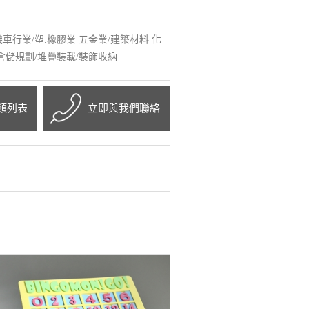
車行業/塑.橡膠業 五金業/建築材料 化
 倉儲規劃/堆疊裝載/裝飾收納
類列表
立即與我們聯絡